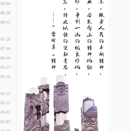
-09-04
-08-30
-08-15
-07-26
-07-10
-06-16
-05-27
-05-16
-05-15
-05-15
-05-03
-05-03