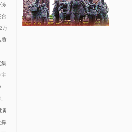
耕冻
整合
2万
品质
流集
等主
链
率。
用演
发挥