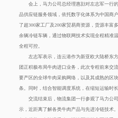
会上，马力公司总经理惠勍对左志军一行的
品供应链服务领域，依托数字化体系为中国商户
了超300家工厂及200家贸易商资源，货源丰富
余辆冷链车辆，通过物联网技术实现全程精准
全程可控。
左志军表示，连云港作为新亚欧大陆桥东
团正积极布局牛肉进口业务，此次专程前来交
要产区的全球牛肉采购网络，以及其成熟的区
条。同时，结合智能调度系统，在缩短运输时
交流结束后，物流集团一行参观了马力公
示，近距离了解各类牛肉产品与先进冷链技术