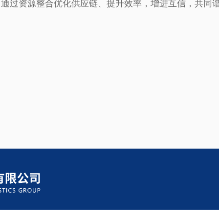
，通过资源整合优化供应链、提升效率，增进互信，共同
)