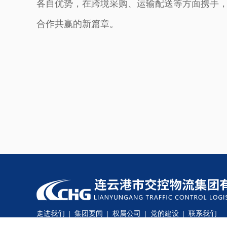
各自优势，在跨境采购、运输配送等方面携手
合作共赢的新篇章。
走进我们
|
集团要闻
|
权属公司
|
党的建设
|
联系我们

0518-85850300（综合办公室） 0518-85850329 (纪委办公室