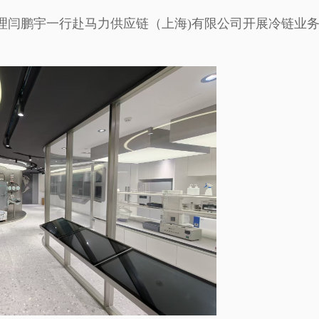
经理闫鹏宇一行赴马力供应链（上海)有限公司开展冷链业
。