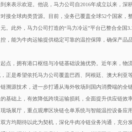
到来表示欢迎。他说，马力公司自2016年成立以来，深
对接全球肉类货源。目前，业务已覆盖全球52个国家，
多元。此外，马力公司打造的“马力冷运”平台已整合全国3.
温控，能为牛肉运输提供稳定可靠的温控保障，确保产品
方起点，拥有港口枢纽与冷链基础设施优势。近年来，物
流，正是希望依托马力公司覆盖巴西、阿根廷、澳大利亚
块链溯源技术，进一步打通从海外牧场到国内消费端的全
长的基础上，有效降低跨境运输损耗，全面提升供应链效
司现场展厅，重点观摩区块链仓单系统与智能温控设备应
。双方均期待以此为契机，深化牛肉冷链业务沟通，充分