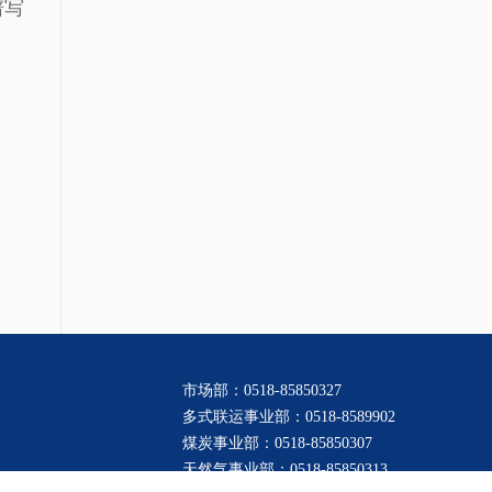
谱写
市场部：0518-85850327
多式联运事业部：0518-8589902
煤炭事业部：0518-85850307
天然气事业部：0518-85850313