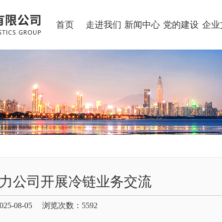
首页
走进我们
新闻中心
党的建设
企业
力公司开展冷链业务交流
25-08-05 浏览次数：
5592