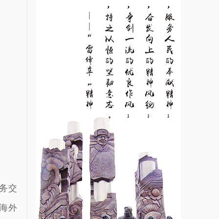
务交
海外