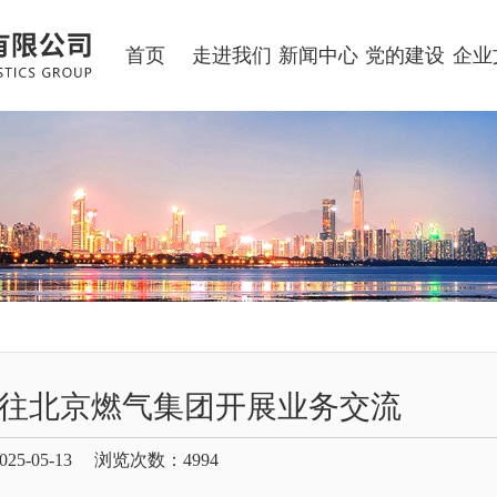
首页
走进我们
新闻中心
党的建设
企业
往北京燃气集团开展业务交流
25-05-13 浏览次数：
4994