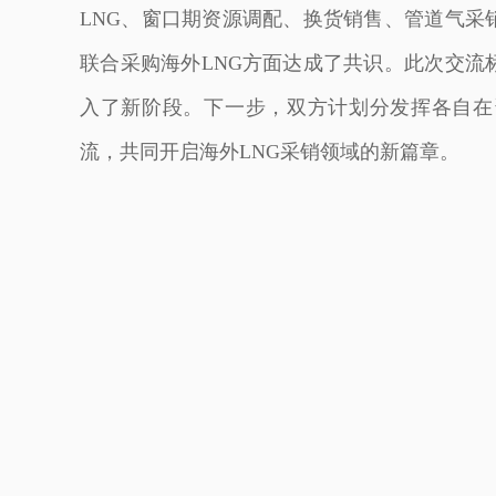
LNG、窗口期资源调配、换货销售、管道气采
联合采购海外LNG方面达成了共识。此次交流
入了新阶段。下一步，双方计划分发挥各自在
流，共同开启海外LNG采销领域的新篇章。