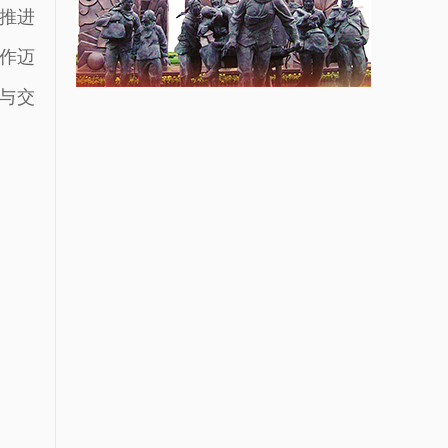
推进
作迈
与交