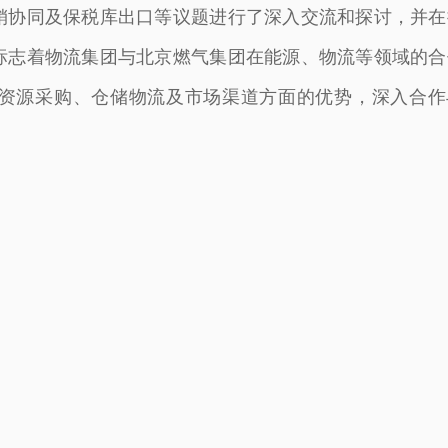
销协同及保税库出口等议题进行了深入交流和探讨，并在
标志着物流集团与北京燃气集团在能源、物流等领域的合
资源采购、仓储物流及市场渠道方面的优势，深入合作