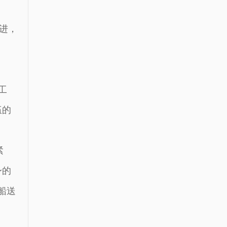
进，
。
工
伍的
紧
身的
船送