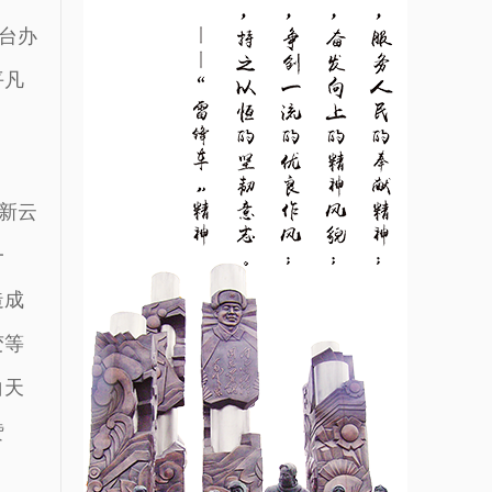
台办
平凡
新云
一
造成
变等
白天
赞