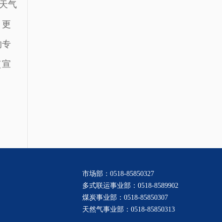
天气
，更
的专
（宣
市场部：0518-85850327
多式联运事业部：0518-8589902
煤炭事业部：0518-85850307
天然气事业部：0518-85850313