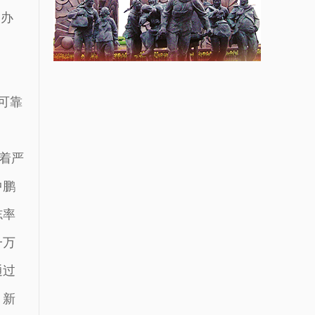
台办
可靠
。
着严
中鹏
志率
一万
通过
、新