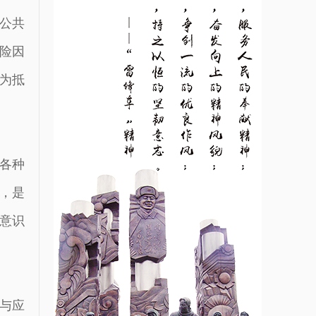
公共
险因
为抵
各种
，是
意识
与应