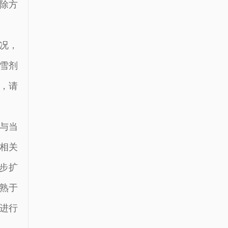
除方
况，
雪剂
，请
与当
相关
步扩
熟于
进行