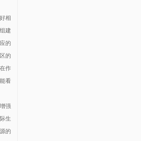
好相
组建
应的
区的
在作
能看
增强
际生
源的