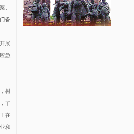
案、
门备
开展
应急
，树
，了
工在
业和