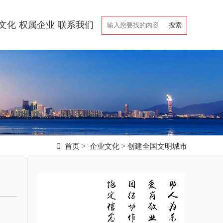
文化
权属企业
联系我们

首页
>
企业文化
>
创建全国文明城市