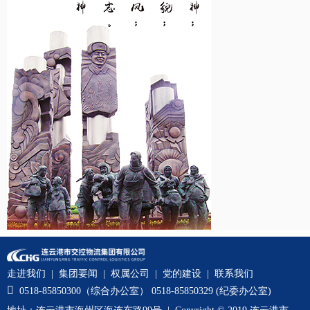
走进我们
|
集团要闻
|
权属公司
|
党的建设
|
联系我们

0518-85850300（综合办公室） 0518-85850329 (纪委办公室)