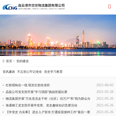


首页
>
党的建设
党风廉政
不忘初心牢记使命
党史学习教育
2021-06-03
红歌唱响在一线 唱支红歌给党听
2021-05-28
晶磊公司党支部开展“学习强国”挑战答题比赛
2021-05-26
物流集团开展“万名党员走千村（社区）访万户”和“我为群众办
2021-05-26
实
海通柳工党支部开展学党章、党史趣味知识竞赛活动
2021-05-26
【学党史 办实事】 进企入户宣传 打通疫苗接种工作“最后一厘