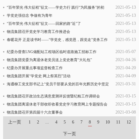
2021-05-13
“百年荣光 伟大征程”征文——学史力行 践行“为民服务”的初
2021-05-13
学党史强信念 争做有为青年
2021-05-13
“百年荣光 伟大征程”征文——回家的路“近”了
2021-05-13
物流集团召开党史学习教育工作推进会
2021-05-13
春暖花开 正是读书时——“学党史，感党恩，跟党走”党务工作
者
2021-05-07
纪委办督查LNG储配站工程场区临时道路施工招标工作
2021-04-26
物流集团党委为离退休老党员送上党史教育“大礼包”
2021-04-20
纪委办开展重点事项监督检查工作
2021-04-09
物流集团开展“学党史 网上祭英烈”活动
2021-03-31
海通柳工党支部书记上“党员干部要从党的百年光辉历史中坚定
初心
2021-03-15
物流集团召开政治生态满意度测评反馈暨纪检工作调研会
2021-03-15
物流集团离退休老干部收听收看党史学习教育网上专题报告会
2021-03-08
物流集团召开第四届十六次董事会
上一页
1
2
...
4
5
6
7
8
9
10
11
12
下一页