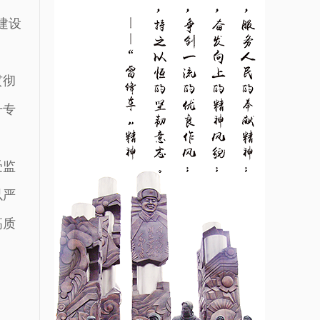
建设
贯彻
升专
受监
以严
高质