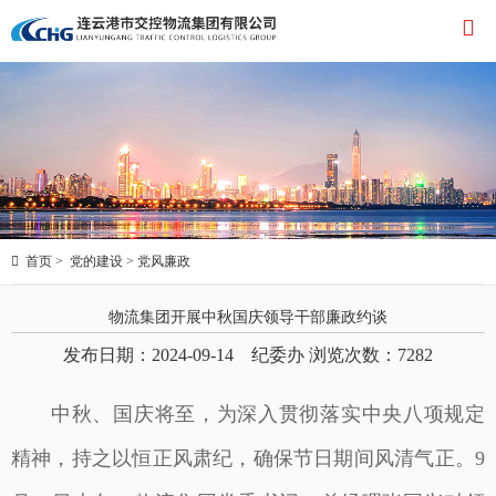


首页
>
党的建设
>
党风廉政
物流集团开展中秋国庆领导干部廉政约谈
发布日期：2024-09-14 纪委办 浏览次数：
7282
中秋、国庆将至，为深入贯彻落实中央八项规定
精神，持之以恒正风肃纪，确保节日期间风清气正。9